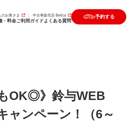
人のお客さま
中古車販売店 Bellca
予約する
種・料金
ご利用ガイド
よくある質問
もOK◎》鈴与WEB
キャンペーン！（6～