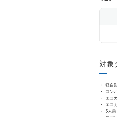
対象
軽自
コン
エコ
エコ
5人