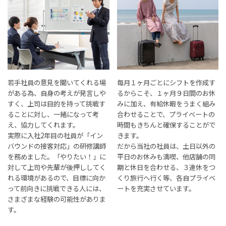
若手社員の意見を聞いてくれる場
毎月１ヶ月ごとにシフトを作成す
がある為、自身の考えが発言しや
るからこそ、１ヶ月９日間のお休
すく、上司は目的を持って挑戦す
みに加え、有給休暇をうまく組み
ることに対し、一緒になって考
合わせることで、プライベートの
え、協力してくれます。
時間もきちんと確保することがで
実際に入社2年目の社員が「イン
きます。
バウンドの接客対応」の研修講師
だから当社の社員は、土日以外の
を務めました。「やりたい！」に
平日のお休みも満喫、他店舗の同
対して上司や先輩が後押ししてく
期と休日を合わせる、３連休をつ
れる環境があるので、目標に向か
くり旅行へ行く等、各自プライベ
って前向きに挑戦できる人には、
ートを充実させています。
さまざまな経験の可能性がありま
す。