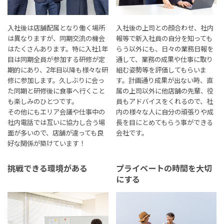
入社後は店舗配属となり働く場所
入社後の上司との顔合わせ、社内
は異なりますが、同期交流の機会
報等で新入社員の自分を知っても
はたくさんあります。特に入社1年
らう以外にも、日々の業務日報を
目は同期全員が参加する研修が定
通して、業務の成果や仕事に取り
期的にあり、2年目以降も様々な研
組む姿勢等を評価してもらいま
修に参加します。久しぶりに会っ
す。計画通り成果が出ない時、直
た同期と研修後に食事へ行くこと
属の上司以外に他店舗の先輩、役
も楽しみのひとつです。
員もアドバイスをくれるので、社
その他にもエリア会議や仕事中の
内の様々な人に自分の頑張りや成
社内電話では互いに協力し合う場
長を目にとめてもらう事ができる
面が多いので、店舗が違っても良
会社です。
好な関係が築けています！
挑戦できる環境がある
プライベートの時間を大切
にする