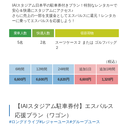
IAIスタジアム日本平の駐車券付きプラン！特別なレンタカーで
安心＆快適にスタジアムにアクセス♪
さらに売上の一部を支援金としてエスパルスに還元！レンタカ
ーに乗ってエスパルスを応援しよう！
乗車人数
快適人数
収容荷物
5名
2名
スーツケース２ または ゴルフバッグ
２
（税込）
6時間
12時間
24時間
追加1日
追加1時間
6,600円
6,600円
6,820円
6,600円
1,320円
【IAIスタジアム駐車券付】エスパルス
応援プラン（ワゴン）
ロングドライブ
レジャーユース
グループユース