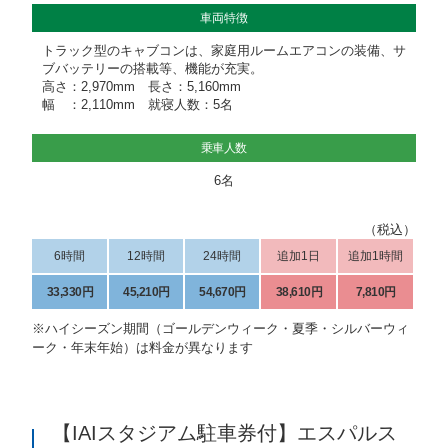
車両特徴
トラック型のキャブコンは、家庭用ルームエアコンの装備、サ
ブバッテリーの搭載等、機能が充実。
高さ：2,970mm 長さ：5,160mm
幅 ：2,110mm 就寝人数：5名
乗車人数
6名
（税込）
6時間
12時間
24時間
追加1日
追加1時間
33,330円
45,210円
54,670円
38,610円
7,810円
※ハイシーズン期間（ゴールデンウィーク・夏季・シルバーウィ
ーク・年末年始）は料金が異なります
【IAIスタジアム駐車券付】エスパルス