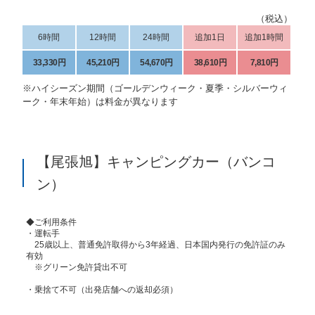
（税込）
6時間
12時間
24時間
追加1日
追加1時間
33,330円
45,210円
54,670円
38,610円
7,810円
※ハイシーズン期間（ゴールデンウィーク・夏季・シルバーウィ
ーク・年末年始）は料金が異なります
【尾張旭】キャンピングカー（バンコ
ン）
◆ご利用条件
・運転手
25歳以上、普通免許取得から3年経過、日本国内発行の免許証のみ
有効
※グリーン免許貸出不可
・乗捨て不可（出発店舗への返却必須）