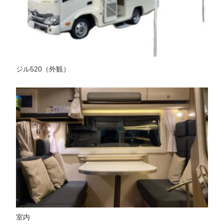
ジル520（外観）
室内