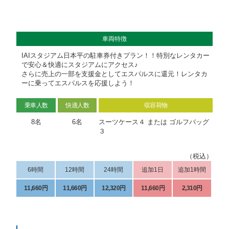
車両特徴
IAIスタジアム日本平の駐車券付きプラン！！特別なレンタカー
で安心＆快適にスタジアムにアクセス♪
さらに売上の一部を支援金としてエスパルスに還元！レンタカ
ーに乗ってエスパルスを応援しよう！
乗車人数
快適人数
収容荷物
8名
6名
スーツケース４ または ゴルフバッグ
３
（税込）
6時間
12時間
24時間
追加1日
追加1時間
11,660円
11,660円
12,320円
11,660円
2,310円