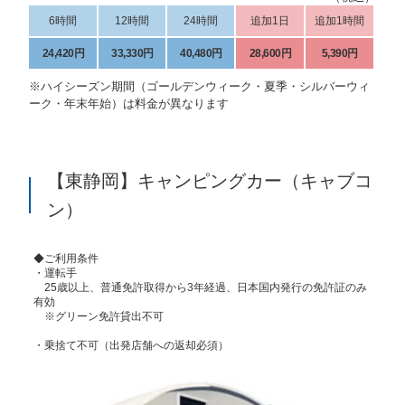
6時間
12時間
24時間
追加1日
追加1時間
24,420円
33,330円
40,480円
28,600円
5,390円
※ハイシーズン期間（ゴールデンウィーク・夏季・シルバーウィ
ーク・年末年始）は料金が異なります
【東静岡】キャンピングカー（キャブコ
ン）
◆ご利用条件
・運転手
25歳以上、普通免許取得から3年経過、日本国内発行の免許証のみ
有効
※グリーン免許貸出不可
・乗捨て不可（出発店舗への返却必須）