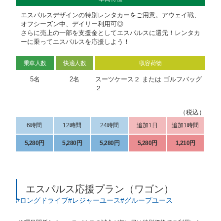
エスパルスデザインの特別レンタカーをご用意。アウェイ戦、
オフシーズン中、デイリー利用可◎
さらに売上の一部を支援金としてエスパルスに還元！レンタカ
ーに乗ってエスパルスを応援しよう！
乗車人数
快適人数
収容荷物
5名
2名
スーツケース２ または ゴルフバッグ
２
（税込）
6時間
12時間
24時間
追加1日
追加1時間
5,280円
5,280円
5,280円
5,280円
1,210円
エスパルス応援プラン（ワゴン）
ロングドライブ
レジャーユース
グループユース