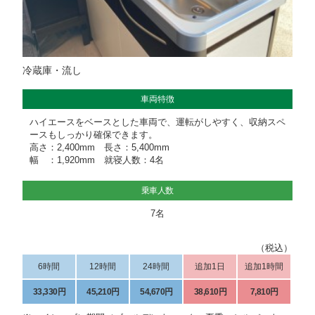
冷蔵庫・流し
車両特徴
ハイエースをベースとした車両で、運転がしやすく、収納スペ
ースもしっかり確保できます。
高さ：2,400mm 長さ：5,400mm
幅 ：1,920mm 就寝人数：4名
乗車人数
7名
（税込）
6時間
12時間
24時間
追加1日
追加1時間
33,330円
45,210円
54,670円
38,610円
7,810円