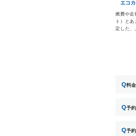
エコカ
燃費や走
ト）とあ
定した、
Q
料金
Q
予約
Q
予約