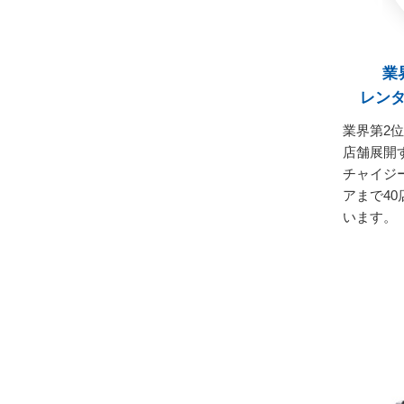
業
レン
業界第2位
店舗展開
チャイジ
アまで4
います。