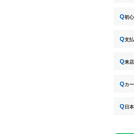
Q
初心
Q
支払
Q
来店
Q
カー
Q
日本