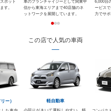
ースポット
車のフランチャイジーとして関東甲
6,00
します。
信から東海エリアまで40店舗のネ
ービスで
ットワークを展開しています。
力でサポ
この店で人気の車両
軽自動車
アリー）
小回りがきいて運転しやすい、軽
とした車内
コンパク