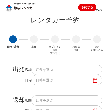
予約する
レンタカー予約
日時・店舗
車種
オプション
お客様
確認
補償
情報
お申し込み
支払方法
出発
店舗
店舗を選ぶ
日時
日時を選ぶ
返却
店舗
店舗を選ぶ