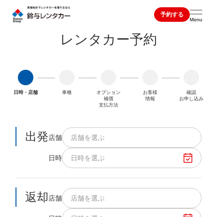
予約する
レンタカー予約
日時・店舗
車種
オプション
お客様
確認
補償
情報
お申し込み
支払方法
出発
店舗
店舗を選ぶ
日時
日時を選ぶ
返却
店舗
店舗を選ぶ