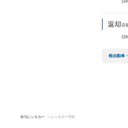
日
返却
店
日
軽自動車
鈴与レンタカー
レンタカー予約