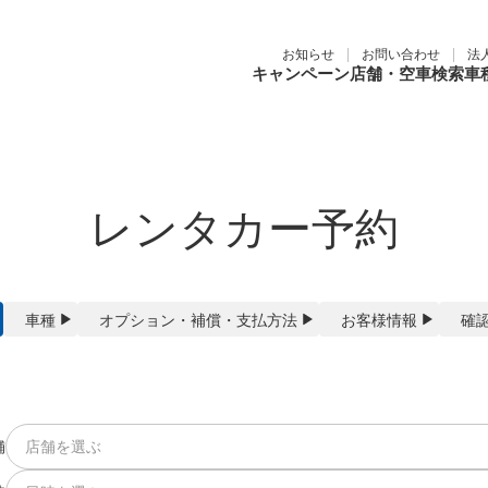
お知らせ
お問い合わせ
法
キャンペーン
店舗・空車検索
車
レンタカー予約
車種
オプション
・
補償
・
支払方法
お客様
情報
確
舗
店舗を選ぶ