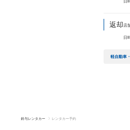
日
返却
店
日
軽自動車
鈴与レンタカー
レンタカー予約