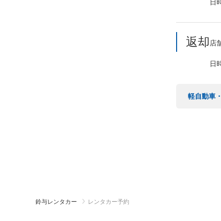
日
返却
店
日
軽自動車
鈴与レンタカー
レンタカー予約