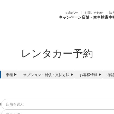
お知らせ
お問い合わせ
法
キャンペーン
店舗・空車検索
車
レンタカー予約
車種
オプション
・
補償
・
支払方法
お客様
情報
確
舗
店舗を選ぶ