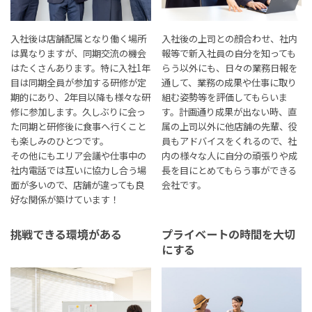
入社後は店舗配属となり働く場所
入社後の上司との顔合わせ、社内
は異なりますが、同期交流の機会
報等で新入社員の自分を知っても
はたくさんあります。特に入社1年
らう以外にも、日々の業務日報を
目は同期全員が参加する研修が定
通して、業務の成果や仕事に取り
期的にあり、2年目以降も様々な研
組む姿勢等を評価してもらいま
修に参加します。久しぶりに会っ
す。計画通り成果が出ない時、直
た同期と研修後に食事へ行くこと
属の上司以外に他店舗の先輩、役
も楽しみのひとつです。
員もアドバイスをくれるので、社
その他にもエリア会議や仕事中の
内の様々な人に自分の頑張りや成
社内電話では互いに協力し合う場
長を目にとめてもらう事ができる
面が多いので、店舗が違っても良
会社です。
好な関係が築けています！
挑戦できる環境がある
プライベートの時間を大切
にする