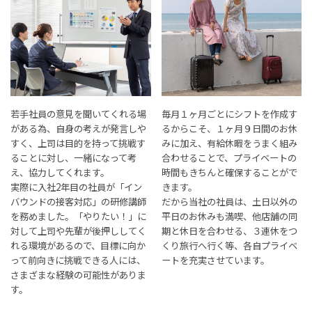
若手社員の意見を聞いてくれる場
毎月１ヶ月ごとにシフトを作成す
がある為、自身の考えが発言しや
るからこそ、１ヶ月９日間のお休
すく、上司は目的を持って挑戦す
みに加え、有給休暇をうまく組み
ることに対し、一緒になって考
合わせることで、プライベートの
え、協力してくれます。
時間もきちんと確保することがで
実際に入社2年目の社員が「イン
きます。
バウンドの接客対応」の研修講師
だから当社の社員は、土日以外の
を務めました。「やりたい！」に
平日のお休みも満喫、他店舗の同
対して上司や先輩が後押ししてく
期と休日を合わせる、３連休をつ
れる環境があるので、目標に向か
くり旅行へ行く等、各自プライベ
って前向きに挑戦できる人には、
ートを充実させています。
さまざまな経験の可能性がありま
す。